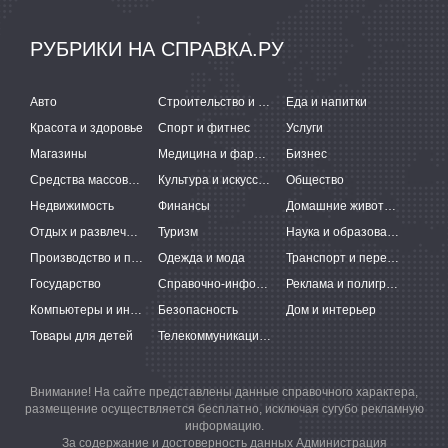
РУБРИКИ НА СПРАВКА.РУ
Авто
Строительство и ремонт
Еда и напитки
Красота и здоровье
Спорт и фитнес
Услуги
Магазины
Медицина и фармацевтика
Бизнес
Средства массовой информации
Культура и искусство
Общество
Недвижимость
Финансы
Домашние животные
Отдых и развлечения
Туризм
Наука и образование
Производство и поставки
Одежда и мода
Транспорт и перевозки
Государство
Справочно-информационные системы
Реклама и полиграфия
Компьютеры и интернет
Безопасность
Дом и интерьер
Товары для детей
Телекоммуникации и связь
Внимание! На сайте представлены данные справочного характера,
размещение осуществляется бесплатно, исключая сугубо рекламную
информацию.
За содержание и достоверность данных Администрация