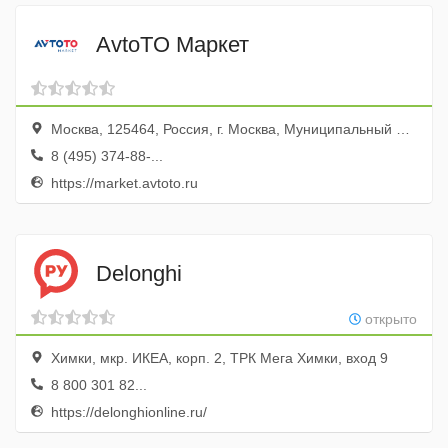
AvtoTO Маркет
Москва, 125464, Россия, г. Москва, Муниципальный округ Митино вн.тер.г., Волоколамское ш., д. 142, этаж/помещение 6/1, часть комн./офис 26/615
8 (495) 374-88-...
https://market.avtoto.ru
Delonghi
открыто
Химки, мкр. ИКЕА, корп. 2, ТРК Мега Химки, вход 9
8 800 301 82...
https://delonghionline.ru/