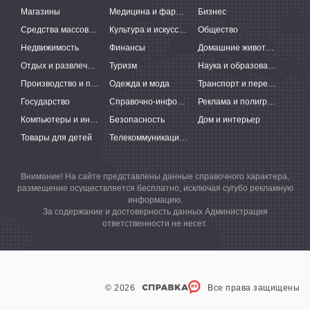
Магазины
Медицина и фармацевтика
Бизнес
Средства массовой информации
Культура и искусство
Общество
Недвижимость
Финансы
Домашние животные
Отдых и развлечения
Туризм
Наука и образование
Производство и поставки
Одежда и мода
Транспорт и перевозки
Государство
Справочно-информационные системы
Реклама и полиграфия
Компьютеры и интернет
Безопасность
Дом и интерьер
Товары для детей
Телекоммуникации и связь
Внимание! На сайте представлены данные справочного характера,
размещение осуществляется бесплатно, исключая сугубо рекламную
информацию.
За содержание и достоверность данных Администрация
ответственности не несет.
© 2026
Все права защищены